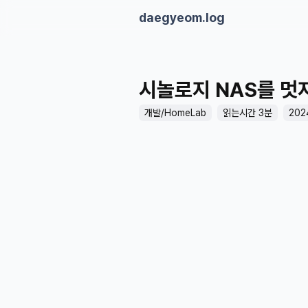
daegyeom.log
시놀로지 NAS를 멋
개발/HomeLab
읽는시간 3분
202