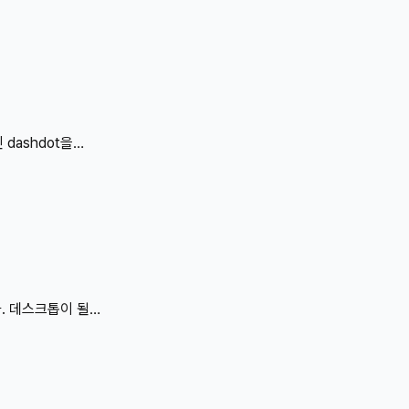
 때문에 외부에서
ipTIME 등과
는데 pfSense는
하면,1. VPN으로
WOL 실행하기3.
할 때마다 반복해야
dashdot을
용해 ..
에서는 Active
대까지 무료로 사용할
는 기능을
sight를
 때문에 자연스럽게
ight를 고려해 볼
여
다. 데스크톱이 될
pfSense의 모든
이상의 기능을
Sense를 올린 후
능하다면 최고의