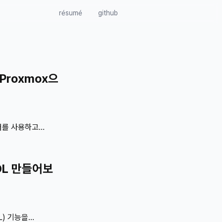
résumé
github
 Proxmox으
버를 사용하고
케이스를 사용하고
DD 6TB, 1TB를
있습니다. 새 부품은
WOL 만들어보
격을 보면 DDR4나
 집에 남아있는 안
케이스도 바꾸고 기존
아보..
L) 기능을