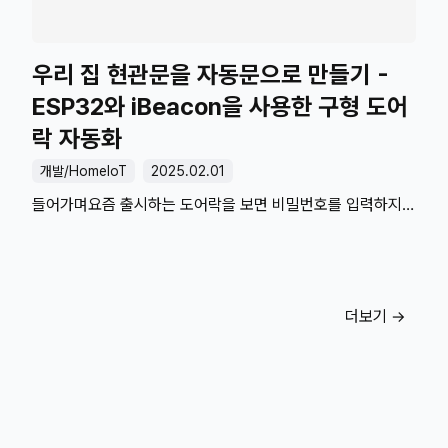
해결할 수 있지 않을까요? 계좌 내역 확인을 자동화하고
디스코드 봇을 사용해 알림을 전송해 보겠습니다. 🧱 커다란
벽, 은행 계좌 ..
우리 집 현관문을 자동문으로 만들기 -
ESP32와 iBeacon을 사용한 구형 도어
락 자동화
개발/HomeIoT
2025.02.01
들어가며요즘 출시하는 도어락을 보면 비밀번호를 입력하지
않아도 핸드폰을 가져다 대거나, 지문 인식을 하면 열리는
제품들이 있습니다. 보안에는 취약할 수 있지만 그 대가로
편리함을 얻을 수 있는 기능들입니다.아쉽게도 구형
도어락에는 이런 기능이 없습니다. 다행히도 지금 사용 중인
더보기 →
도어락은 월패드에서 무선으로 열 수 있는 기능이 존재합니다.
이 기능을 활용해서 자동으로 열리는 현관문을 만든 이야기를
소개합니다. (월패드: 보통 벽면에 붙어있는 작은 모니터
기기로 집 내부 장치, 초인종, 공동 현관문을 확인하거나
제어할 수 있습니다.) ⚙️ 구형 도어락을 어떻게 제어할까요?
위에서 말한 것처럼 월패드와 도어락이 무선(RF통신 장치)