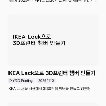
어느새 2025년이 지나고 2026년 2월이 찾아왔습니다. 거의
2년 가까이를 군인으로 지내다가 민간인으로 돌아왔습니다.
군인에서 민간인으로2025년 상반기를 군인으로 살다가
전역했습니다. 공군에서 개발 보직을 맡기도 했고 태블릿도
가능한 환경이어서 마음껏 개발할 수 있었습니다. 전역도 했고
졸업까지 학기도 많이 남아있어서 복학을 하는 게 보통
루트이긴 한데요... 휴학을 한 번도 쓴 적이 없어서 많이
남아있습니다. 또 군 휴학은 전역해도 취소 전까지는 군
휴학이 그대로 유지됩니다. 최대한 가지고 있는 휴학 기간은
써봐야죠. 여러 이유가 더 있긴 하지만, 아무튼 복학을 안
했습니다. 민간인에서 직장인으로학교 대신 일을
선택했습니다. 두 선택지를 고민할 때 학교와 일 중 뭐가 더
재미있는지를 생각하면 일이..
IKEA Lack으로 3D프린터 챔버 만들기
DIY/3D Printing
2025.11.10
IKEA Lack을 사용해서 3D프린터 챔버를 만들고 컴퓨터
쿨러를 사용해 환기 장치를 만들었습니다. 3D프린터
챔버재료를 녹여 층층이 쌓는 방식인 FDM 방식의 재료 중
하나로 PLA 필라멘트가 있습니다. (옥수수, 사탕수수가 주