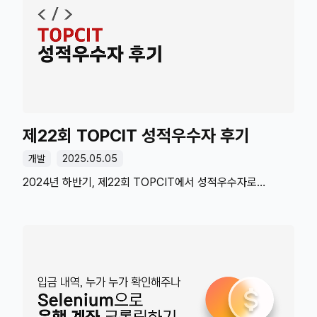
보다시피 하스웰, DDR3 스펙을 사용하고 있습니다. 새
부품은 당연히 단종됐고 유지보수를 위해서는 중고 부품을
구매해야 되는데 가격을 보면 DDR4나 DDR5 스펙 가격과
거의 비슷합니다. 새로 맞춰주는 게 낫지 않을까요? 집에
남아있는 안 쓰는 부품을 사용해서 홈 서버를 새 단장해
보겠습니다. 이번 기회에 케이스도 바꾸고 기존 ESXi
시스템을 Proxmox으로 바꿔보겠습니다.🔌 홈 네트워크
구조 톺아보..
제22회 TOPCIT 성적우수자 후기
개발
2025.05.05
2024년 하반기, 제22회 TOPCIT에서 성적우수자로
선정됐고 부상으로 CES 2025를 다녀왔습니다.시험 볼 때도
그랬고, 지금도 여전 TOPCIT에 관한 정보가 별로 없어서
시험 준비부터 시험 과정, 시상식이나 CES 이야기까지 한번
풀어보려고 합니다. ❓ TOPCIT정식 명칭은 소프트웨어
역량 검정으로 정보통신기획평가원(IITP)에서 운영하는 IT
시험입니다. 다른 개발 자격증하고 비슷하게 취득한다고 해서
큰 우대를 받지는 않지만 이후 설명할 부상 때문에 도전해 볼