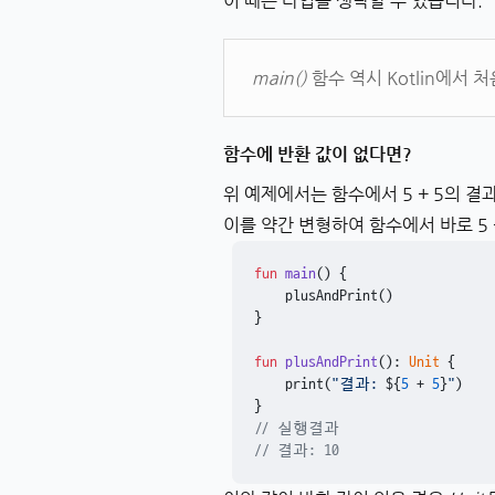
이 때는 타입을 생략할 수 있습니다.
main()
함수 역시 Kotlin에서 
함수에 반환 값이 없다면?
위 예제에서는 함수에서 5 + 5의 
이를 약간 변형하여 함수에서 바로 5 
fun
main
()
 {

    plusAndPrint()

}

fun
plusAndPrint
()
: 
Unit
 {

    print(
"결과: 
${
5
 + 
5
}
"
)

// 실행결과
// 결과: 10