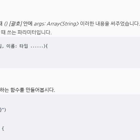
때
() [괄호]
안에
args:
Array
<
String
>
이러한 내용을 써주었습니다
 때 쓰는 파라미터입니다.
, 이름: 타입 ......)
{

더하는 함수를 만들어봅시다.
}
"
)

 {
