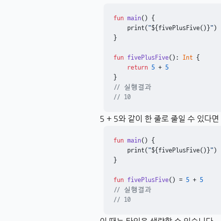
fun
main
()
 {

    print(
"
${fivePlusFive()}
"
)

}

fun
fivePlusFive
()
: 
Int
 {

return
5
 + 
5
// 실행결과
// 10
5 + 5와 같이 한 줄로 줄일 수 있다
fun
main
()
 {

    print(
"
${fivePlusFive()}
"
)

}

fun
fivePlusFive
()
 = 
5
 + 
5
// 실행결과
// 10