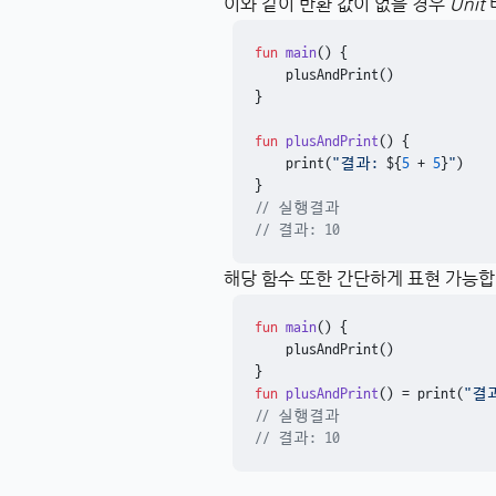
이와 같이 반환 값이 없을 경우
Unit
fun
main
()
 {

    plusAndPrint()

}

fun
plusAndPrint
()
 {

    print(
"결과: 
${
5
 + 
5
}
"
)

// 실행결과
// 결과: 10
해당 함수 또한 간단하게 표현 가능합
fun
main
()
 {

    plusAndPrint()

fun
plusAndPrint
()
 = print(
"결
// 실행결과
// 결과: 10